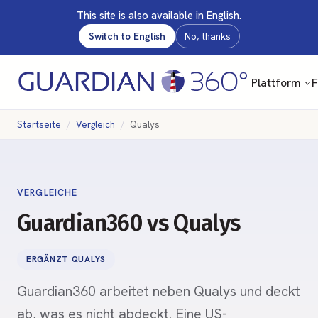
This site is also available in English.
Switch to English
No, thanks
Plattform
F
Startseite
Vergleich
Qualys
VERGLEICHE
Guardian360 vs Qualys
ERGÄNZT QUALYS
Guardian360 arbeitet neben Qualys und deckt
ab, was es nicht abdeckt. Eine US-