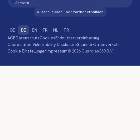
Servern
Ausschließlich über Partner erhältlich
BE
DE
EN
FR
NL
TR
AGB
Datenschutz
Cookies
Endnutzervereinbarung
Coordinated Vulnerability Disclosure
Scanner-Datenverkehr
Cookie-Einstellungen
Impressum
© 2026 Guardian360 B.V.