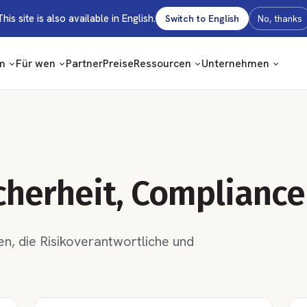
This site is also available in English.
Switch to English
No, thanks
m
Für wen
Partner
Preise
Ressourcen
Unternehmen
icherheit, Compliance
en, die Risikoverantwortliche und